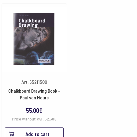
Art. 65211500
Chalkboard Drawing Book –
Paul van Meurs
55.00
€
Price without VAT:
52.38
€
Add to cart