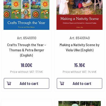
Art. 65410110
Art. 65410140
Crafts Through the Year –
Making a Nativity Scene by
Thomas & Petra Berger
Viola Ulke (English)
(English)
18.00
€
15.16
€
Price without VAT:
17.14
€
Price without VAT:
14.44
€
Add to cart
Add to cart