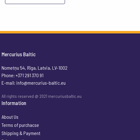
Mercurius Baltic
Nometņu 54, Rīga, Latvia, LV-1002
Phone: +371 291 370 91
E-mail:
info@mercurius-baltic.eu
All rights reserved @ 2021 mercuriusbaltic.eu
Information
About Us
Terms of purchacse
Shipping & Payment