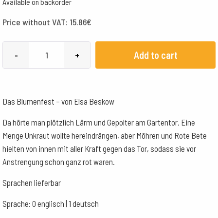
Available on backorder
Price without VAT:
15.86
€
Das
Add to cart
-
+
Blumenfest
-
Elsa
Das Blumenfest – von Elsa Beskow
Beskow
quantity
Da hörte man plötzlich Lärm und Gepolter am Gartentor. Eine
Menge Unkraut wollte hereindrängen, aber Möhren und Rote Bete
hielten von innen mit aller Kraft gegen das Tor, sodass sie vor
Anstrengung schon ganz rot waren.
Sprachen lieferbar
Sprache: 0 englisch | 1 deutsch