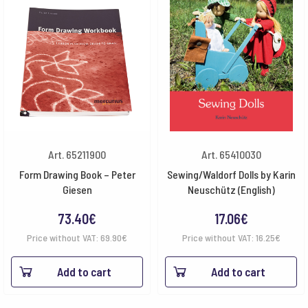
Art. 65211900
Art. 65410030
Form Drawing Book – Peter
Sewing/Waldorf Dolls by Karin
Giesen
Neuschütz (English)
73.40
€
17.06
€
Price without VAT:
69.90
€
Price without VAT:
16.25
€
Add to cart
Add to cart